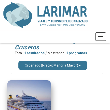
Toggl
Resultados de la categoría
navig
Cruceros
Total:
1 resultados
/ Mostrando:
1 programas
Ordenado (Precio: Menor a Mayor)