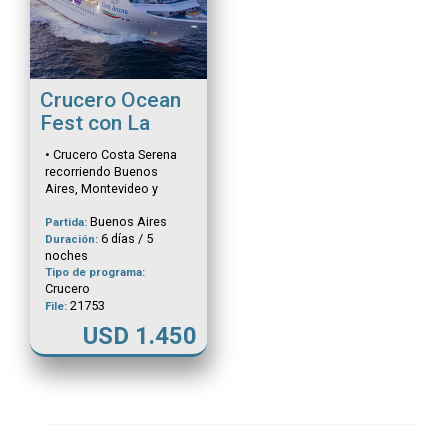
Crucero Ocean
Fest con La
Konga
• Crucero Costa Serena
Diciembre
recorriendo Buenos
Aires, Montevideo y
Punta del Este en cabina
Buenos Aires
interna • Bebidas y
Partida:
6 días / 5
comidas all inclusive •
Duración:
noches
Show de La K'onga y más
Tipo de programa:
artistas • Fiesta temática
Crucero
• Celebración de Navidad
21753
File:
• Bares y entretenimiento
• Casino • Asistencia
USD 1.450
médica